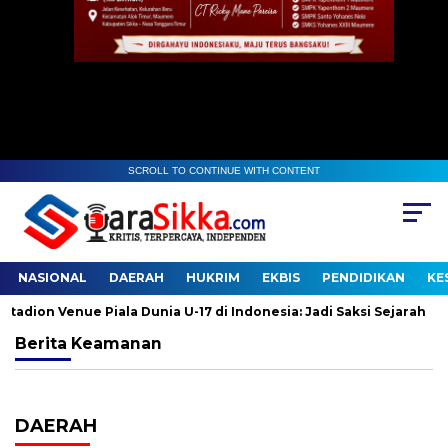
SCROLL TO CONTINUE WITH CONTENT
NASIONAL
DAERAH
HUKRIM
EKBIS
PENDIDIKAN
KE
dion Venue Piala Dunia U-17 di Indonesia: Jadi Saksi Sejarah
Berita
Keamanan
DAERAH