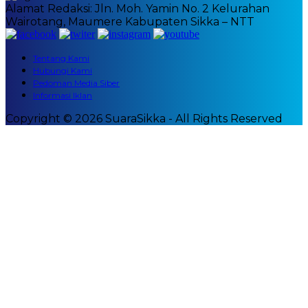
Alamat Redaksi: Jln. Moh. Yamin No. 2 Kelurahan
Wairotang, Maumere Kabupaten Sikka – NTT
Tentang Kami
Hubungi Kami
Pedoman Media Siber
Informasi Iklan
Copyright © 2026 SuaraSikka - All Rights Reserved