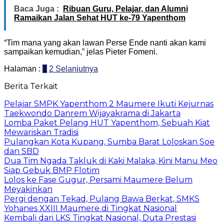
Baca Juga :
Ribuan Guru, Pelajar, dan Alumni
Ramaikan Jalan Sehat HUT ke-79 Yapenthom
“Tim mana yang akan lawan Perse Ende nanti akan kami
sampaikan kemudian,” jelas Pieter Fomeni.
Halaman :
1
2
Selanjutnya
Berita Terkait
Pelajar SMPK Yapenthom 2 Maumere Ikuti Kejurnas
Taekwondo Danrem Wijayakrama di Jakarta
Lomba Paket Pelang HUT Yapenthom, Sebuah Kiat
Mewariskan Tradisi
Pulangkan Kota Kupang, Sumba Barat Loloskan Soe
dan SBD
Dua Tim Ngada Takluk di Kaki Malaka, Kini Manu Meo
Siap Gebuk BMP Flotim
Lolos ke Fase Gugur, Persami Maumere Belum
Meyakinkan
Pergi dengan Tekad, Pulang Bawa Berkat, SMKS
Yohanes XXIII Maumere di Tingkat Nasional
Kembali dari LKS Tingkat Nasional, Duta Prestasi