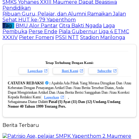
SMKS Yohanes XXIII Maumere Dapat Beasiswa
Pendidikan
Ribuan Guru, Pelajar, dan Alumni Ramaikan Jalan
Sehat HUT ke-79 Yapenthom
Tag :
BMU Alor Pantar
Citra Bakti Ngada
Laga
Pembuka
Perse Ende
Piala Gubernur Liga 4 ETMC
XXXIV
Pieter Fomeni
PSSI NTT
Stadion Marilonga
Tetap Terhubung Dengan Kami:
Laporkan
Ikuti Kami
Subscribe
CATATAN REDAKSI
:
Apabila Ada Pihak Yang Merasa Dirugikan Dan /Atau
Keberatan Dengan Penayangan Artikel Dan /Atau Berita Tersebut Diatas, Anda
Dapat Mengirimkan Artikel Dan /Atau Berita Berisi Sanggahan Dan /Atau Koreksi
Kepada Redaksi Kami
,
Laporkan
Sebagaimana Diatur Dalam
Pasal (1) Ayat (11) Dan (12) Undang-Undang
Nomor 40 Tahun 1999 Tentang Pers.
Berita Terbaru