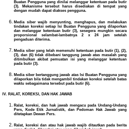
Buatan Pengguna yang dinilai melanggar ketentuan pada butir
(3). Mekanisme tersebut harus disediakan di tempat yang
dengan mudah dapat diakses pengguna.
Media siber wajib menyunting, menghapus, dan melakukan
tindakan koreksi setiap Isi Buatan Pengguna yang dilaporkan
dan melanggar ketentuan butir (3), sesegera mungkin secara
proporsional selambat-lambatnya 2 x 24 jam setelah
pengaduan diterima.
Media siber yang telah memenuhi ketentuan pada butir (1), (2),
(3), dan (6) tidak dibebani tanggung jawab atas masalah yang
ditimbulkan akibat pemuatan isi yang melanggar ketentuan
pada butir (3).
Media siber bertanggung jawab atas Isi Buatan Pengguna yang
dilaporkan bila tidak mengambil tindakan koreksi setelah batas
waktu sebagaimana tersebut pada butir (6).
IV. RALAT, KOREKSI, DAN HAK JAWAB
Ralat, koreksi, dan hak jawab mengacu pada Undang-Undang
Pers, Kode Etik Jurnalistik, dan Pedoman Hak Jawab yang
ditetapkan Dewan Pers.
Ralat, koreksi dan atau hak jawab wajib ditautkan pada berita