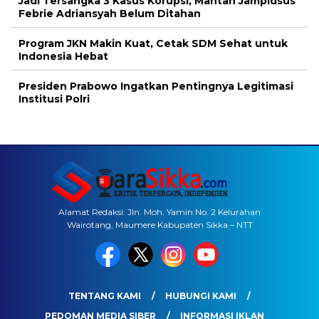
Jadi Tersangka 3 Kasus Korupsi, Mantan Jampidsus
Febrie Adriansyah Belum Ditahan
Program JKN Makin Kuat, Cetak SDM Sehat untuk
Indonesia Hebat
Presiden Prabowo Ingatkan Pentingnya Legitimasi
Institusi Polri
Alamat Redaksi: Jln. Moh. Yamin No. 2 Kelurahan
Wairotang, Maumere Kabupaten Sikka – NTT
TENTANG KAMI
HUBUNGI KAMI
PEDOMAN MEDIA SIBER
INFORMASI IKLAN