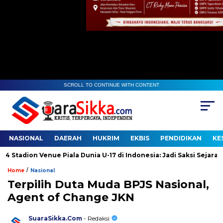
SCROLL TO CONTINUE WITH CONTENT
NASIONAL
DAERAH
HUKRIM
EKBIS
PENDIDIKAN
KE
on Venue Piala Dunia U-17 di Indonesia: Jadi Saksi Sejarah
G
/
Home
Nasional
Terpilih Duta Muda BPJS Nasional,
Agent of Change JKN
SuaraSikka.Com
- Redaksi