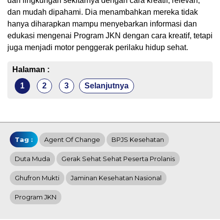
dan lingkungan sekitarnya dengan cara kreatif, relevan,
dan mudah dipahami. Dia menambahkan mereka tidak
hanya diharapkan mampu menyebarkan informasi dan
edukasi mengenai Program JKN dengan cara kreatif, tetapi
juga menjadi motor penggerak perilaku hidup sehat.
Halaman :
1
2
3
Selanjutnya
Tag :
Agent Of Change
BPJS Kesehatan
Duta Muda
Gerak Sehat Sehat Peserta Prolanis
Ghufron Mukti
Jaminan Kesehatan Nasional
Program JKN