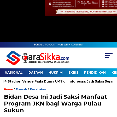
SCROLL TO CONTINUE WITH CONTENT
NASIONAL
DAERAH
HUKRIM
EKBIS
PENDIDIKAN
KE
n Venue Piala Dunia U-17 di Indonesia: Jadi Saksi Sejarah
Gu
/
/
Home
Daerah
Kesehatan
Bidan Desa Ini Jadi Saksi Manfaat
Program JKN bagi Warga Pulau
Sukun