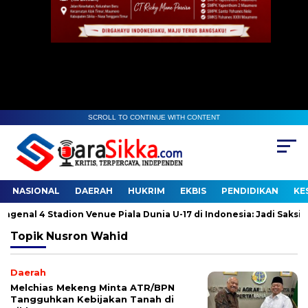
SCROLL TO CONTINUE WITH CONTENT
NASIONAL
DAERAH
HUKRIM
EKBIS
PENDIDIKAN
KE
enal 4 Stadion Venue Piala Dunia U-17 di Indonesia: Jadi Saksi Se
Topik
Nusron Wahid
Daerah
Melchias Mekeng Minta ATR/BPN
Tangguhkan Kebijakan Tanah di