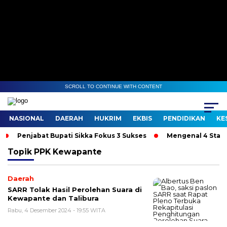
SCROLL TO CONTINUE WITH CONTENT
NASIONAL
DAERAH
HUKRIM
EKBIS
PENDIDIKAN
KE
Penjabat Bupati Sikka Fokus 3 Sukses
Mengenal 4 Stadio
Topik
PPK Kewapante
Daerah
SARR Tolak Hasil Perolehan Suara di
Kewapante dan Talibura
Rabu, 4 Desember 2024 - 19:55 WITA