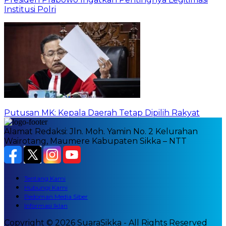
Institusi Polri
Putusan MK: Kepala Daerah Tetap Dipilih Rakyat
Alamat Redaksi: Jln. Moh. Yamin No. 2 Kelurahan
Wairotang, Maumere Kabupaten Sikka – NTT
Tentang Kami
Hubungi Kami
Pedoman Media Siber
Informasi Iklan
Copyright © 2026 SuaraSikka - All Rights Reserved