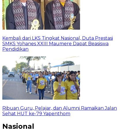
Kembali dari LKS Tingkat Nasional, Duta Prestasi
SMKS Yohanes XXIII Maumere Dapat Beasiswa
Pendidikan
Ribuan Guru, Pelajar, dan Alumni Ramaikan Jalan
Sehat HUT ke-79 Yapenthom
Nasional