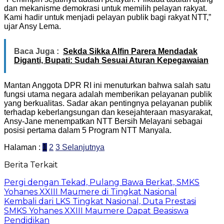
dan mekanisme demokrasi untuk memilih pelayan rakyat.
Kami hadir untuk menjadi pelayan publik bagi rakyat NTT,”
ujar Ansy Lema.
Baca Juga :
Sekda Sikka Alfin Parera Mendadak
Diganti, Bupati: Sudah Sesuai Aturan Kepegawaian
Mantan Anggota DPR RI ini menuturkan bahwa salah satu
fungsi utama negara adalah memberikan pelayanan publik
yang berkualitas. Sadar akan pentingnya pelayanan publik
terhadap keberlangsungan dan kesejahteraan masyarakat,
Ansy-Jane menempatkan NTT Bersih Melayani sebagai
posisi pertama dalam 5 Program NTT Manyala.
Halaman :
1
2
3
Selanjutnya
Berita Terkait
Pergi dengan Tekad, Pulang Bawa Berkat, SMKS
Yohanes XXIII Maumere di Tingkat Nasional
Kembali dari LKS Tingkat Nasional, Duta Prestasi
SMKS Yohanes XXIII Maumere Dapat Beasiswa
Pendidikan