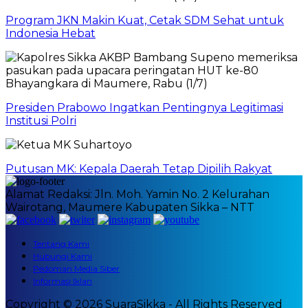
Program JKN Makin Kuat, Cetak SDM Sehat untuk
Indonesia Hebat
Presiden Prabowo Ingatkan Pentingnya Legitimasi
Institusi Polri
Putusan MK: Kepala Daerah Tetap Dipilih Rakyat
Alamat Redaksi: Jln. Moh. Yamin No. 2 Kelurahan
Wairotang, Maumere Kabupaten Sikka – NTT
Tentang Kami
Hubungi Kami
Pedoman Media Siber
Informasi Iklan
Copyright © 2026 SuaraSikka - All Rights Reserved