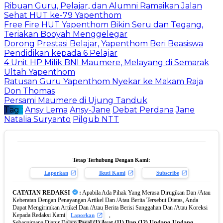
Ribuan Guru, Pelajar, dan Alumni Ramaikan Jalan
Sehat HUT ke-79 Yapenthom
Free Fire HUT Yapenthom Bikin Seru dan Tegang,
Teriakan Booyah Menggelegar
Dorong Prestasi Belajar, Yapenthom Beri Beasiswa
Pendidikan kepada 6 Pelajar
4 Unit HP Milik BNI Maumere, Melayang di Semarak
Ultah Yapenthom
Ratusan Guru Yapenthom Nyekar ke Makam Raja
Don Thomas
Persami Maumere di Ujung Tanduk
Tag :
Ansy Lema
Ansy-Jane
Debat Perdana
Jane
Natalia Suryanto
Pilgub NTT
Tetap Terhubung Dengan Kami:
Laporkan
Ikuti Kami
Subscribe
CATATAN REDAKSI
:
Apabila Ada Pihak Yang Merasa Dirugikan Dan /Atau
Keberatan Dengan Penayangan Artikel Dan /Atau Berita Tersebut Diatas, Anda
Dapat Mengirimkan Artikel Dan /Atau Berita Berisi Sanggahan Dan /Atau Koreksi
Kepada Redaksi Kami
,
Laporkan
Sebagaimana Diatur Dalam
Pasal (1) Ayat (11) Dan (12) Undang-Undang