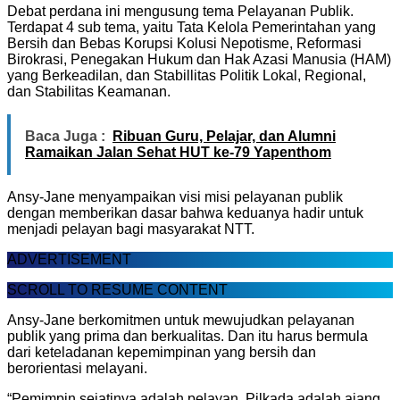
Debat perdana ini mengusung tema Pelayanan Publik.
Terdapat 4 sub tema, yaitu Tata Kelola Pemerintahan yang
Bersih dan Bebas Korupsi Kolusi Nepotisme, Reformasi
Birokrasi, Penegakan Hukum dan Hak Azasi Manusia (HAM)
yang Berkeadilan, dan Stabillitas Politik Lokal, Regional,
dan Stabilitas Keamanan.
Baca Juga :
Ribuan Guru, Pelajar, dan Alumni
Ramaikan Jalan Sehat HUT ke-79 Yapenthom
Ansy-Jane menyampaikan visi misi pelayanan publik
dengan memberikan dasar bahwa keduanya hadir untuk
menjadi pelayan bagi masyarakat NTT.
ADVERTISEMENT
SCROLL TO RESUME CONTENT
Ansy-Jane berkomitmen untuk mewujudkan pelayanan
publik yang prima dan berkualitas. Dan itu harus bermula
dari keteladanan kepemimpinan yang bersih dan
berorientasi melayani.
“Pemimpin sejatinya adalah pelayan. Pilkada adalah ajang