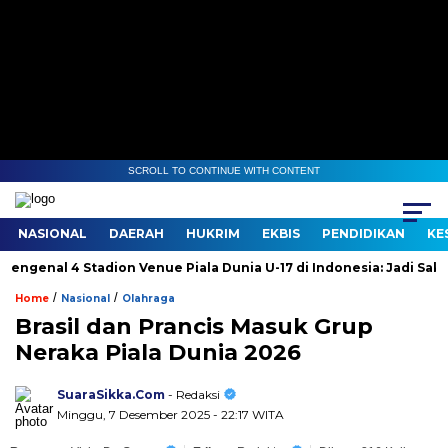
SCROLL TO CONTINUE WITH CONTENT
NASIONAL
DAERAH
HUKRIM
EKBIS
PENDIDIKAN
KE
nal 4 Stadion Venue Piala Dunia U-17 di Indonesia: Jadi Saksi Sej
/
/
Home
Nasional
Olahraga
Brasil dan Prancis Masuk Grup
Neraka Piala Dunia 2026
SuaraSikka.Com
- Redaksi
Minggu, 7 Desember 2025 - 22:17 WITA