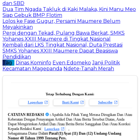
dan SBD
Dua Tim Ngada Takluk di Kaki Malaka, Kini Manu Meo
Siap Gebuk BMP Flotim
Lolos ke Fase Gugur, Persami Maumere Belum
Meyakinkan
Pergi dengan Tekad, Pulang Bawa Berkat, SMKS
Yohanes XXIII Maumere di Tingkat Nasional
Kembali dari LKS Tingkat Nasional, Duta Prestasi
SMKS Yohanes XXIII Maumere Dapat Beasiswa
Pendidikan
Tag :
Dinas Kominfo
Even Edomeko
Janji Politik
Kecamatan Magepanda
Ndete-Tanah Merah
Tetap Terhubung Dengan Kami:
Laporkan
Ikuti Kami
Subscribe
CATATAN REDAKSI
:
Apabila Ada Pihak Yang Merasa Dirugikan Dan /Atau
Keberatan Dengan Penayangan Artikel Dan /Atau Berita Tersebut Diatas, Anda
Dapat Mengirimkan Artikel Dan /Atau Berita Berisi Sanggahan Dan /Atau Koreksi
Kepada Redaksi Kami
,
Laporkan
Sebagaimana Diatur Dalam
Pasal (1) Ayat (11) Dan (12) Undang-Undang
Nomor 40 Tahun 1999 Tentang Pers.