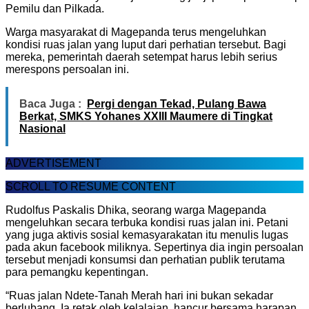
Pemilu dan Pilkada.
Warga masyarakat di Magepanda terus mengeluhkan
kondisi ruas jalan yang luput dari perhatian tersebut. Bagi
mereka, pemerintah daerah setempat harus lebih serius
merespons persoalan ini.
Baca Juga :
Pergi dengan Tekad, Pulang Bawa
Berkat, SMKS Yohanes XXIII Maumere di Tingkat
Nasional
ADVERTISEMENT
SCROLL TO RESUME CONTENT
Rudolfus Paskalis Dhika, seorang warga Magepanda
mengeluhkan secara terbuka kondisi ruas jalan ini. Petani
yang juga aktivis sosial kemasyarakatan itu menulis lugas
pada akun facebook miliknya. Sepertinya dia ingin persoalan
tersebut menjadi konsumsi dan perhatian publik terutama
para pemangku kepentingan.
“Ruas jalan Ndete-Tanah Merah hari ini bukan sekadar
berlubang. Ia retak oleh kelalaian, hancur bersama harapan