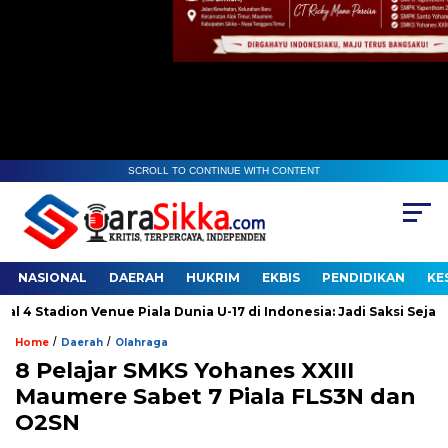
SCROLL TO CONTINUE WITH CONTENT
NASIONAL
DAERAH
HUKRIM
EKBIS
PENDIDIKAN
KE
dion Venue Piala Dunia U-17 di Indonesia: Jadi Saksi Sejarah
/
/
Home
Daerah
Olahraga
8 Pelajar SMKS Yohanes XXIII
Maumere Sabet 7 Piala FLS3N dan
O2SN