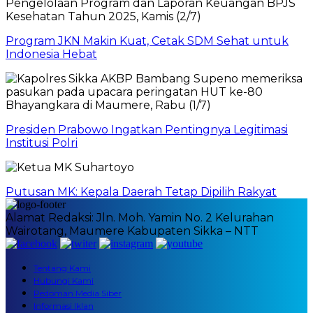
Program JKN Makin Kuat, Cetak SDM Sehat untuk
Indonesia Hebat
Presiden Prabowo Ingatkan Pentingnya Legitimasi
Institusi Polri
Putusan MK: Kepala Daerah Tetap Dipilih Rakyat
Alamat Redaksi: Jln. Moh. Yamin No. 2 Kelurahan
Wairotang, Maumere Kabupaten Sikka – NTT
Tentang Kami
Hubungi Kami
Pedoman Media Siber
Informasi Iklan