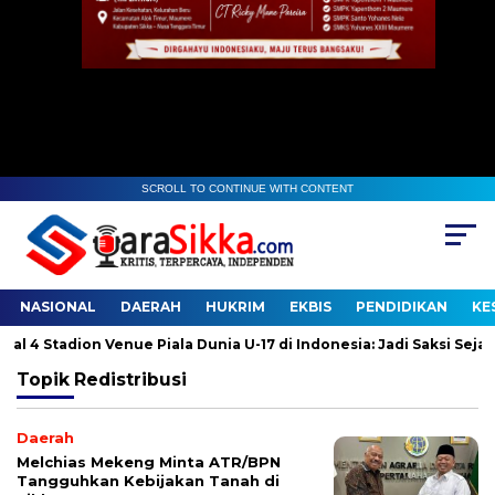
SCROLL TO CONTINUE WITH CONTENT
NASIONAL
DAERAH
HUKRIM
EKBIS
PENDIDIKAN
KE
4 Stadion Venue Piala Dunia U-17 di Indonesia: Jadi Saksi Sejarah
Topik
Redistribusi
Daerah
Melchias Mekeng Minta ATR/BPN
Tangguhkan Kebijakan Tanah di