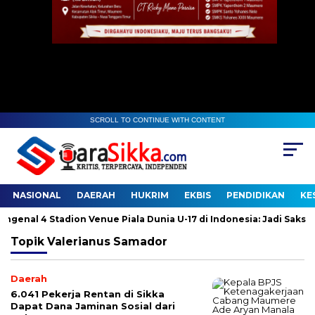
SCROLL TO CONTINUE WITH CONTENT
NASIONAL
DAERAH
HUKRIM
EKBIS
PENDIDIKAN
KE
nal 4 Stadion Venue Piala Dunia U-17 di Indonesia: Jadi Saksi Sej
Topik
Valerianus Samador
Daerah
6.041 Pekerja Rentan di Sikka
Dapat Dana Jaminan Sosial dari