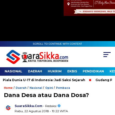
SCROLL TO CONTINUE WITH CONTENT
NASIONAL
DAERAH
HUKRIM
EKBIS
PENDIDIKAN
KE
a U-17 di Indonesia: Jadi Saksi Sejarah
Gudang Penyimpanan 
/
/
/
/
Home
Daerah
Nasional
Opini
Pembaca
Dana Desa atau Dana Dosa?
SuaraSikka.Com
- Redaksi
Rabu, 22 Agustus 2018 - 19:22 WITA