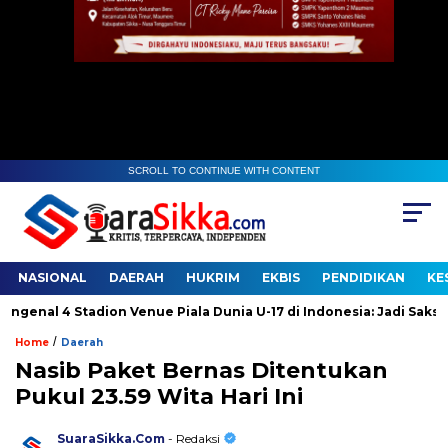
SCROLL TO CONTINUE WITH CONTENT
NASIONAL
DAERAH
HUKRIM
EKBIS
PENDIDIKAN
KE
enal 4 Stadion Venue Piala Dunia U-17 di Indonesia: Jadi Saksi Sej
/
Home
Daerah
Nasib Paket Bernas Ditentukan
Pukul 23.59 Wita Hari Ini
SuaraSikka.Com
- Redaksi