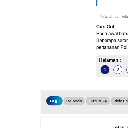
Pertandingan keta
Curi Gol
Pada awal bab
Beberapa seran
pertahanan Pol
Halaman :
1
2
Tag :
Belanda
Euro 2024
Piala E
Tetap 