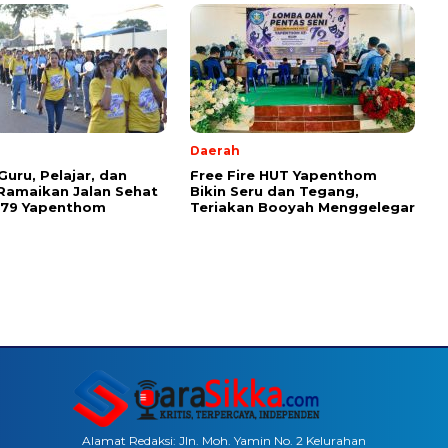
Daerah
Guru, Pelajar, dan
Free Fire HUT Yapenthom
Ramaikan Jalan Sehat
Bikin Seru dan Tegang,
-79 Yapenthom
Teriakan Booyah Menggelegar
Alamat Redaksi: Jln. Moh. Yamin No. 2 Kelurahan