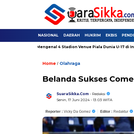
NASIONAL
DAERAH
HUKRIM
EKBIS
PEND
kses
Mengenal 4 Stadion Venue Piala Dunia U-17 di Indonesia:
Home
Olahraga
/
Belanda Sukses Com
SuaraSikka.Com
- Redaksi
Senin, 17 Juni 2024 - 13:03 WITA
Reporter :
Vicky Da Gomez
Editor :
Redaktur