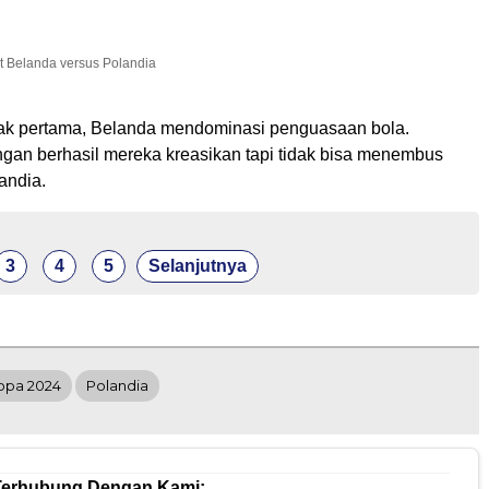
t Belanda versus Polandia
ak pertama, Belanda mendominasi penguasaan bola.
gan berhasil mereka kreasikan tapi tidak bisa menembus
andia.
3
4
5
Selanjutnya
ropa 2024
Polandia
Terhubung Dengan Kami: