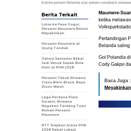
Euforia pemain Belanda usai sukses comaback melawan
Maumere-Suar
Berita Terkait
ketika melawan
Lolos ke Fase Gugur,
Volksparkstadi
Persami Maumere Belum
Meyakinkan
Pertandingan Pi
Persami Maumere di
Belanda saling
Ujung Tanduk
Gol Polandia d
Gelora Samador Bakal
Jadi Venue Sepak Bola
Cody Gakpo da
Putri di PON 2028
Persami Tekuk Nirwana,
Baca Juga :
Claus Bikin Braze, Bayu
Diusir Wasit
Meyakinkan
Laga Perdana Piala
Suratin, Nirwana
Nagekeo Tantang Tuan
Rumah Persami
Maumere
NTT Siapkan Arena PON
2028 Dekat Lokasi