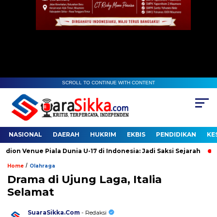
SCROLL TO CONTINUE WITH CONTENT
NASIONAL
DAERAH
HUKRIM
EKBIS
PENDIDIKAN
KE
 Venue Piala Dunia U-17 di Indonesia: Jadi Saksi Sejarah
Gud
/
Home
Olahraga
Drama di Ujung Laga, Italia
Selamat
SuaraSikka.Com
- Redaksi