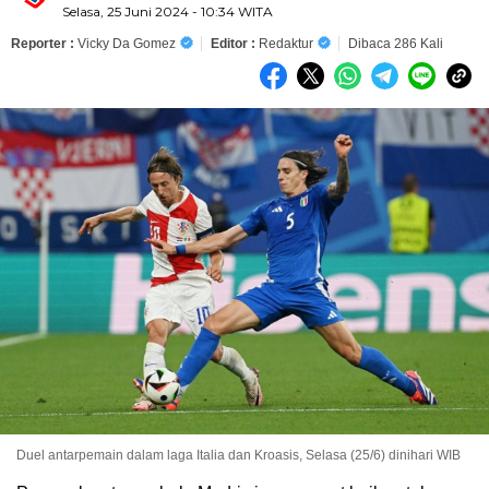
Selasa, 25 Juni 2024 - 10:34 WITA
Reporter :
Vicky Da Gomez
Editor :
Redaktur
Dibaca 286 Kali
Duel antarpemain dalam laga Italia dan Kroasis, Selasa (25/6) dinihari WIB