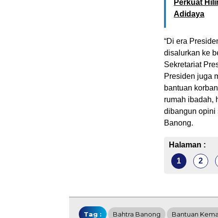
Perkuat Hil
Adidaya
“Di era Presid
disalurkan ke b
Sekretariat Pre
Presiden juga 
bantuan korban
rumah ibadah, 
dibangun opini 
Banong.
Halaman :
1
2
Tag :
Bahtra Banong
Bantuan Kema