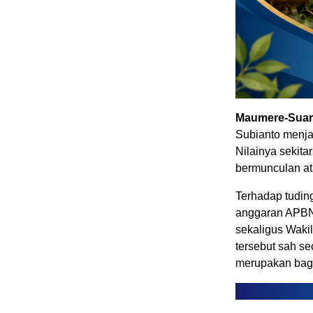
Maumere-Suar
Subianto menja
Nilainya sekita
bermunculan at
Terhadap tudi
anggaran APBN 
sekaligus Waki
tersebut sah s
merupakan bagi