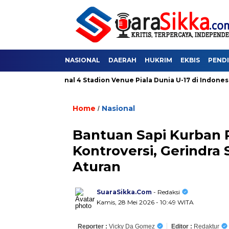
NASIONAL
DAERAH
HUKRIM
EKBIS
PEND
Mengenal 4 Stadion Venue Piala Dunia U-17 di Indonesia: Jadi Saks
Home
Nasional
/
Bantuan Sapi Kurban 
Kontroversi, Gerindra
Aturan
SuaraSikka.Com
- Redaksi
Kamis, 28 Mei 2026 - 10:49 WITA
Reporter :
Vicky Da Gomez
Editor :
Redaktur