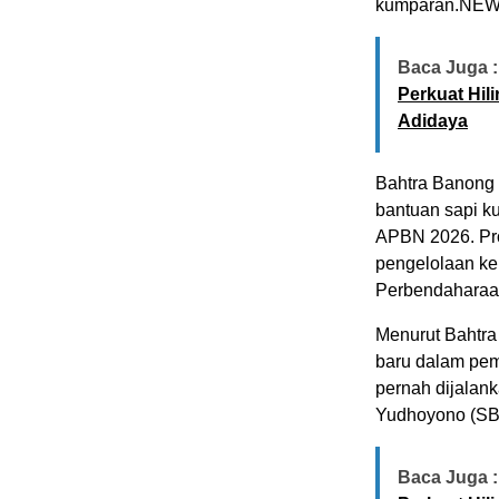
kumparan.NEW
Baca Juga :
Perkuat Hil
Adidaya
Bahtra Banong 
bantuan sapi k
APBN 2026. Pro
pengelolaan k
Perbendaharaan
Menurut Bahtra
baru dalam pem
pernah dijalan
Yudhoyono (SBY
Baca Juga :