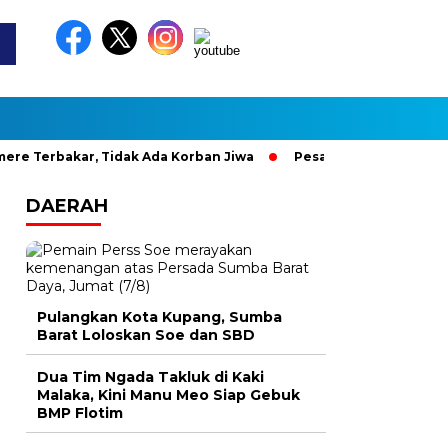
r, Tidak Ada Korban Jiwa
Pesan Penjabat Gubernur NTT kepa
DAERAH
Pulangkan Kota Kupang, Sumba
Barat Loloskan Soe dan SBD
Dua Tim Ngada Takluk di Kaki
Malaka, Kini Manu Meo Siap Gebuk
BMP Flotim