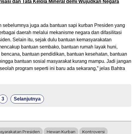
irisasi dan Tata Kelola Mineral demi Wujudkan Negara
en sebelumnya juga ada bantuan sapi kurban Presiden yang
erbagai daerah melalui mekanisme negara dan difasilitasi
siden. Selain itu, sejak dulu bantuan kemasyarakatan
mencakup bantuan sembako, bantuan rumah layak huni,
 bencana, bantuan pendidikan, bantuan kesehatan, bantuan
hingga bantuan sosial masyarakat kurang mampu. Jadi jangan
seolah program seperti ini baru ada sekarang,” jelas Bahtra
3
Selanjutnya
syarakatan Presiden
Hewan Kurban
Kontroversi