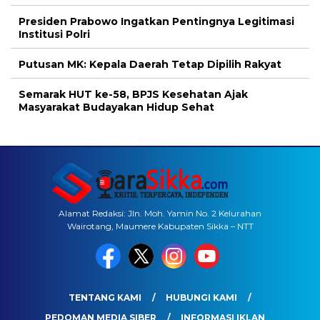
Presiden Prabowo Ingatkan Pentingnya Legitimasi
Institusi Polri
Putusan MK: Kepala Daerah Tetap Dipilih Rakyat
Semarak HUT ke-58, BPJS Kesehatan Ajak
Masyarakat Budayakan Hidup Sehat
Alamat Redaksi: Jln. Moh. Yamin No. 2 Kelurahan
Wairotang, Maumere Kabupaten Sikka – NTT
TENTANG KAMI
HUBUNGI KAMI
PEDOMAN MEDIA SIBER
INFORMASI IKLAN