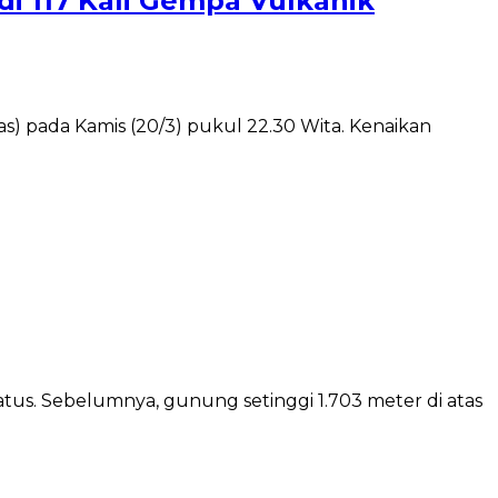
i 117 Kali Gempa Vulkanik
was) pada Kamis (20/3) pukul 22.30 Wita. Kenaikan
tus. Sebelumnya, gunung setinggi 1.703 meter di atas