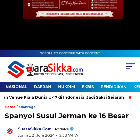
SCROLL TO CONTINUE WITH CONTENT
NASIONAL
DAERAH
HUKRIM
EKBIS
PENDIDIKAN
KE
enue Piala Dunia U-17 di Indonesia: Jadi Saksi Sejarah
Gudan
/
Home
Olahraga
Spanyol Susul Jerman ke 16 Besar
SuaraSikka.Com
- Redaksi
Jumat, 21 Juni 2024 - 12:38 WITA