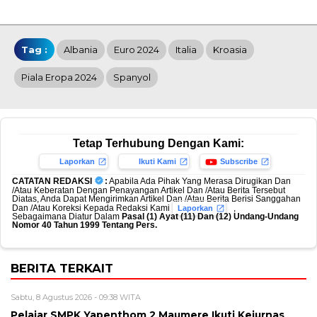
Tag :
Albania
Euro 2024
Italia
Kroasia
Piala Eropa 2024
Spanyol
Tetap Terhubung Dengan Kami:
Laporkan
Ikuti Kami
Subscribe
CATATAN REDAKSI
:
Apabila Ada Pihak Yang Merasa Dirugikan Dan
/Atau Keberatan Dengan Penayangan Artikel Dan /Atau Berita Tersebut
Diatas, Anda Dapat Mengirimkan Artikel Dan /Atau Berita Berisi Sanggahan
Dan /Atau Koreksi Kepada Redaksi Kami
,
Laporkan
Sebagaimana Diatur Dalam
Pasal (1) Ayat (11) Dan (12) Undang-Undang
Nomor 40 Tahun 1999 Tentang Pers.
BERITA TERKAIT
Sabtu, 8 Agustus 2026 - 09:38 WITA
Pelajar SMPK Yapenthom 2 Maumere Ikuti Kejurnas