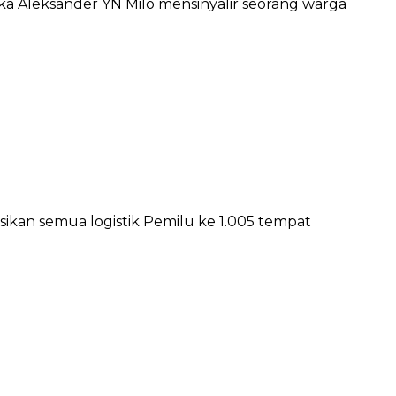
 Aleksander YN Milo mensinyalir seorang warga
sikan semua logistik Pemilu ke 1.005 tempat