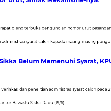
mor Urut, Simak Mekanisme-nya!
apat pleno terbuka pengundian nomor urut pasangan c
i Sikka Belum Memenuhi Syarat, KP
rifikasi dan penelitian administrasi syarat calon pada