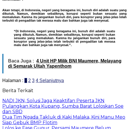
Akan tetapi, di Indonesia, negeri yang beragama ini, bunuh diri adalah suatu yang
dikutuk. Namun, demikian sebaliknya, korupsi seperti bukan sesuatu yang
memalukan. Karena itu jangankan bunuh diri, para koruptor yang jelas-jelas telah
terbukti di pengadilan tak merasa malu dan bahkan juga tak menyesal.
“Di Indonesia, negeri yang beragama ini, bunuh diri adalah suatu
yang dikutuk. Namun, demikian sebaliknya, korupsi seperti bukan
sesuatu yang memalukan. Karena itu jangankan bunuh diri, para
koruptor yang jelas-jelas telah terbukti di pengadilan tak merasa
malu dan bahkan juga tak menyesal.”.
Baca Juga :
4 Unit HP Milik BNI Maumere, Melayang
di Semarak Ultah Yapenthom
Halaman :
1
2
3
4
Selanjutnya
Berita Terkait
NADI JKN, Solusi Jaga Keaktifan Peserta JKN
Pulangkan Kota Kupang, Sumba Barat Loloskan Soe
dan SBD
Dua Tim Ngada Takluk di Kaki Malaka, Kini Manu Meo
Siap Gebuk BMP Flotim
Lolos ke Fase Gugur, Persami Maumere Belum