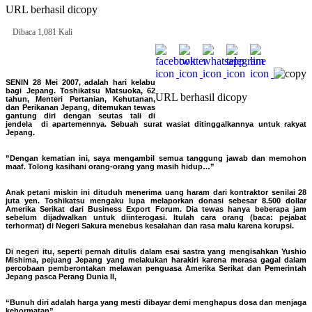
URL berhasil dicopy
Dibaca 1,081 Kali
SENIN 28 Mei 2007, adalah hari kelabu
bagi Jepang. Toshikatsu Matsuoka, 62
URL berhasil dicopy
tahun, Menteri Pertanian, Kehutanan,
dan Perikanan Jepang, ditemukan tewas
gantung diri dengan seutas tali di
jendela di apartemennya. Sebuah surat wasiat ditinggalkannya untuk rakyat
Jepang.
”Dengan kematian ini, saya mengambil semua tanggung jawab dan memohon
maaf. Tolong kasihani orang-orang yang masih hidup…”
Anak petani miskin ini dituduh menerima uang haram dari kontraktor senilai 28
juta yen. Toshikatsu mengaku lupa melaporkan donasi sebesar 8.500 dollar
Amerika Serikat dari Business Export Forum. Dia tewas hanya beberapa jam
sebelum dijadwalkan untuk diinterogasi. Itulah cara orang (baca: pejabat
terhormat) di Negeri Sakura menebus kesalahan dan rasa malu karena korupsi.
Di negeri itu, seperti pernah ditulis dalam esai sastra yang mengisahkan Yushio
Mishima, pejuang Jepang yang melakukan harakiri karena merasa gagal dalam
percobaan pemberontakan melawan penguasa Amerika Serikat dan Pemerintah
Jepang pasca Perang Dunia II,
“Bunuh diri adalah harga yang mesti dibayar demi menghapus dosa dan menjaga
kehormatan”.