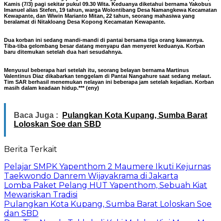
Kamis (7/3) pagi sekitar pukul 09.30 Wita. Keduanya diketahui bernama Yakobus
Imanuel alias Stefen, 19 tahun, warga Wolontibang Desa Namangkewa Kecamatan
Kewapante, dan Wiwin Marianto Mitan, 22 tahun, seorang mahasiwa yang
beralamat di Nitakloang Desa Kopong Kecamatan Kewapante.
Dua korban ini sedang mandi-mandi di pantai bersama tiga orang kawannya.
Tiba-tiba gelombang besar datang menyapu dan menyeret keduanya. Korban
baru ditemukan setelah dua hari sesudahnya.
Menyusul beberapa hari setelah itu, seorang belayan bernama Martinus
Valentinus Diaz dikabarkan tenggelam di Pantai Nangahure saat sedang melaut.
Tim SAR berhasil menemukan nelayan ini beberapa jam setelah kejadian. Korban
masih dalam keadaan hidup.*** (
eny
)
Baca Juga :
Pulangkan Kota Kupang, Sumba Barat
Loloskan Soe dan SBD
Berita Terkait
Pelajar SMPK Yapenthom 2 Maumere Ikuti Kejurnas
Taekwondo Danrem Wijayakrama di Jakarta
Lomba Paket Pelang HUT Yapenthom, Sebuah Kiat
Mewariskan Tradisi
Pulangkan Kota Kupang, Sumba Barat Loloskan Soe
dan SBD