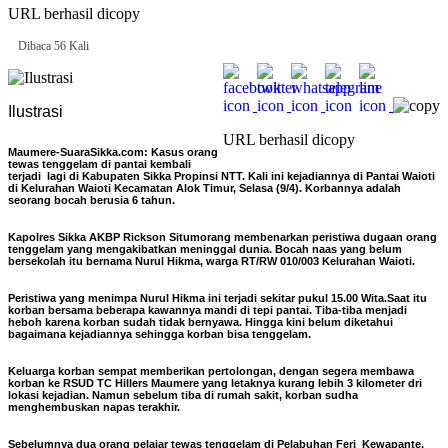
URL berhasil dicopy
Dibaca 56 Kali
Ilustrasi
URL berhasil dicopy
Maumere-SuaraSikka.com:
Kasus orang
tewas tenggelam di pantai kembali
terjadi lagi di Kabupaten Sikka Propinsi NTT. Kali ini kejadiannya di Pantai Waioti
di Kelurahan Waioti Kecamatan Alok Timur, Selasa (9/4). Korbannya adalah
seorang bocah berusia 6 tahun.
Kapolres Sikka AKBP Rickson Situmorang membenarkan peristiwa dugaan orang
tenggelam yang mengakibatkan meninggal dunia. Bocah naas yang belum
bersekolah itu bernama Nurul Hikma, warga RT/RW 010/003 Kelurahan Waioti.
Peristiwa yang menimpa Nurul Hikma ini terjadi sekitar pukul 15.00 Wita.Saat itu
korban bersama beberapa kawannya mandi di tepi pantai. Tiba-tiba menjadi
heboh karena korban sudah tidak bernyawa. Hingga kini belum diketahui
bagaimana kejadiannya sehingga korban bisa tenggelam.
Keluarga korban sempat memberikan pertolongan, dengan segera membawa
korban ke RSUD TC Hillers Maumere yang letaknya kurang lebih 3 kilometer dri
lokasi kejadian. Namun sebelum tiba di rumah sakit, korban sudha
menghembuskan napas terakhir.
Sebelumnya dua orang pelajar tewas tenggelam di Pelabuhan Feri Kewapante,