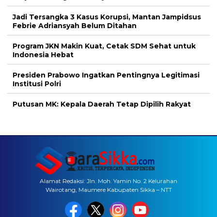
Jadi Tersangka 3 Kasus Korupsi, Mantan Jampidsus
Febrie Adriansyah Belum Ditahan
Program JKN Makin Kuat, Cetak SDM Sehat untuk
Indonesia Hebat
Presiden Prabowo Ingatkan Pentingnya Legitimasi
Institusi Polri
Putusan MK: Kepala Daerah Tetap Dipilih Rakyat
Alamat Redaksi: Jln. Moh. Yamin No. 2 Kelurahan
Wairotang, Maumere Kabupaten Sikka – NTT