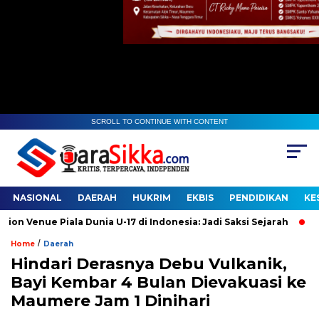
SCROLL TO CONTINUE WITH CONTENT
NASIONAL
DAERAH
HUKRIM
EKBIS
PENDIDIKAN
KE
nue Piala Dunia U-17 di Indonesia: Jadi Saksi Sejarah
Gudang
/
Home
Daerah
Hindari Derasnya Debu Vulkanik,
Bayi Kembar 4 Bulan Dievakuasi ke
Maumere Jam 1 Dinihari