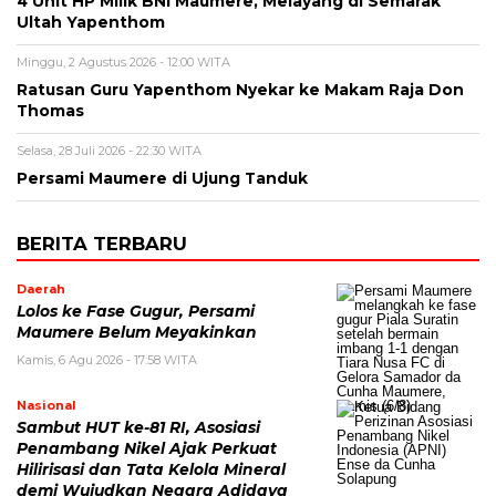
4 Unit HP Milik BNI Maumere, Melayang di Semarak
Ultah Yapenthom
Minggu, 2 Agustus 2026 - 12:00 WITA
Ratusan Guru Yapenthom Nyekar ke Makam Raja Don
Thomas
Selasa, 28 Juli 2026 - 22:30 WITA
Persami Maumere di Ujung Tanduk
BERITA TERBARU
Daerah
Lolos ke Fase Gugur, Persami
Maumere Belum Meyakinkan
Kamis, 6 Agu 2026 - 17:58 WITA
Nasional
Sambut HUT ke-81 RI, Asosiasi
Penambang Nikel Ajak Perkuat
Hilirisasi dan Tata Kelola Mineral
demi Wujudkan Negara Adidaya