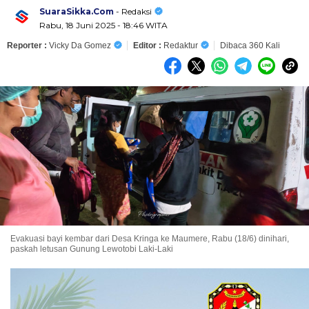
SuaraSikka.Com
- Redaksi
Rabu, 18 Juni 2025 - 18:46 WITA
Reporter :
Vicky Da Gomez
Editor :
Redaktur
Dibaca 360 Kali
Evakuasi bayi kembar dari Desa Kringa ke Maumere, Rabu (18/6) dinihari,
paskah letusan Gunung Lewotobi Laki-Laki