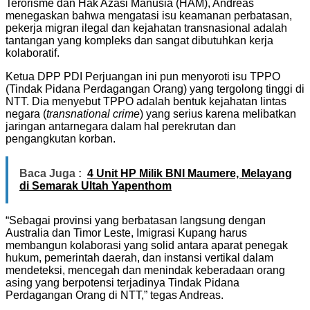
Terorisme dan Hak Azasi Manusia (HAM), Andreas
menegaskan bahwa mengatasi isu keamanan perbatasan,
pekerja migran ilegal dan kejahatan transnasional adalah
tantangan yang kompleks dan sangat dibutuhkan kerja
kolaboratif.
Ketua DPP PDI Perjuangan ini pun menyoroti isu TPPO
(Tindak Pidana Perdagangan Orang) yang tergolong tinggi di
NTT. Dia menyebut TPPO adalah bentuk kejahatan lintas
negara (
transnational crime
) yang serius karena melibatkan
jaringan antarnegara dalam hal perekrutan dan
pengangkutan korban.
Baca Juga :
4 Unit HP Milik BNI Maumere, Melayang
di Semarak Ultah Yapenthom
“Sebagai provinsi yang berbatasan langsung dengan
Australia dan Timor Leste, Imigrasi Kupang harus
membangun kolaborasi yang solid antara aparat penegak
hukum, pemerintah daerah, dan instansi vertikal dalam
mendeteksi, mencegah dan menindak keberadaan orang
asing yang berpotensi terjadinya Tindak Pidana
Perdagangan Orang di NTT,” tegas Andreas.