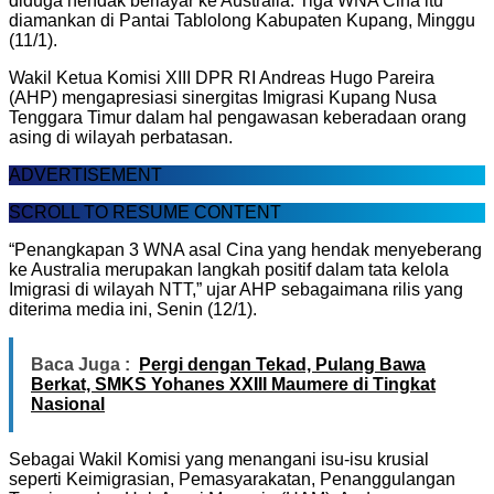
diduga hendak berlayar ke Australia. Tiga WNA Cina itu
diamankan di Pantai Tablolong Kabupaten Kupang, Minggu
(11/1).
Wakil Ketua Komisi XIII DPR RI Andreas Hugo Pareira
(AHP) mengapresiasi sinergitas Imigrasi Kupang Nusa
Tenggara Timur dalam hal pengawasan keberadaan orang
asing di wilayah perbatasan.
ADVERTISEMENT
SCROLL TO RESUME CONTENT
“Penangkapan 3 WNA asal Cina yang hendak menyeberang
ke Australia merupakan langkah positif dalam tata kelola
Imigrasi di wilayah NTT,” ujar AHP sebagaimana rilis yang
diterima media ini, Senin (12/1).
Baca Juga :
Pergi dengan Tekad, Pulang Bawa
Berkat, SMKS Yohanes XXIII Maumere di Tingkat
Nasional
Sebagai Wakil Komisi yang menangani isu-isu krusial
seperti Keimigrasian, Pemasyarakatan, Penanggulangan