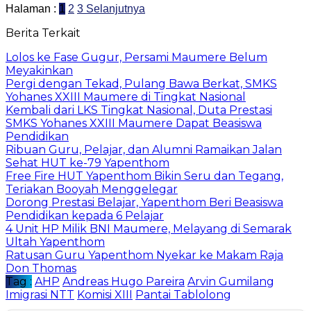
Halaman :
1
2
3
Selanjutnya
Berita Terkait
Lolos ke Fase Gugur, Persami Maumere Belum
Meyakinkan
Pergi dengan Tekad, Pulang Bawa Berkat, SMKS
Yohanes XXIII Maumere di Tingkat Nasional
Kembali dari LKS Tingkat Nasional, Duta Prestasi
SMKS Yohanes XXIII Maumere Dapat Beasiswa
Pendidikan
Ribuan Guru, Pelajar, dan Alumni Ramaikan Jalan
Sehat HUT ke-79 Yapenthom
Free Fire HUT Yapenthom Bikin Seru dan Tegang,
Teriakan Booyah Menggelegar
Dorong Prestasi Belajar, Yapenthom Beri Beasiswa
Pendidikan kepada 6 Pelajar
4 Unit HP Milik BNI Maumere, Melayang di Semarak
Ultah Yapenthom
Ratusan Guru Yapenthom Nyekar ke Makam Raja
Don Thomas
Tag :
AHP
Andreas Hugo Pareira
Arvin Gumilang
Imigrasi NTT
Komisi XIII
Pantai Tablolong