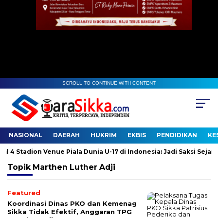
SCROLL TO CONTINUE WITH CONTENT
NASIONAL
DAERAH
HUKRIM
EKBIS
PENDIDIKAN
KE
Stadion Venue Piala Dunia U-17 di Indonesia: Jadi Saksi Sejarah
Topik
Marthen Luther Adji
Featured
Koordinasi Dinas PKO dan Kemenag
Sikka Tidak Efektif, Anggaran TPG