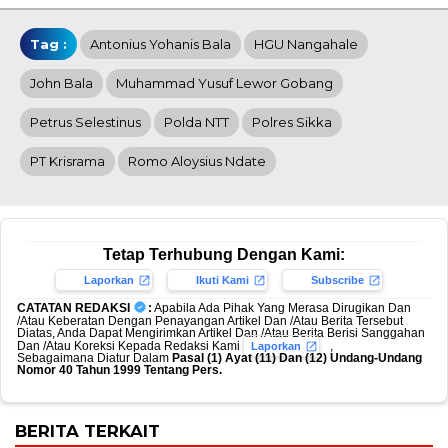
Tag :
Antonius Yohanis Bala
HGU Nangahale
John Bala
Muhammad Yusuf Lewor Gobang
Petrus Selestinus
Polda NTT
Polres Sikka
PT Krisrama
Romo Aloysius Ndate
Tetap Terhubung Dengan Kami:
Laporkan
Ikuti Kami
Subscribe
CATATAN REDAKSI
:
Apabila Ada Pihak Yang Merasa Dirugikan Dan
/Atau Keberatan Dengan Penayangan Artikel Dan /Atau Berita Tersebut
Diatas, Anda Dapat Mengirimkan Artikel Dan /Atau Berita Berisi Sanggahan
Dan /Atau Koreksi Kepada Redaksi Kami
,
Laporkan
Sebagaimana Diatur Dalam
Pasal (1) Ayat (11) Dan (12) Undang-Undang
Nomor 40 Tahun 1999 Tentang Pers.
BERITA TERKAIT