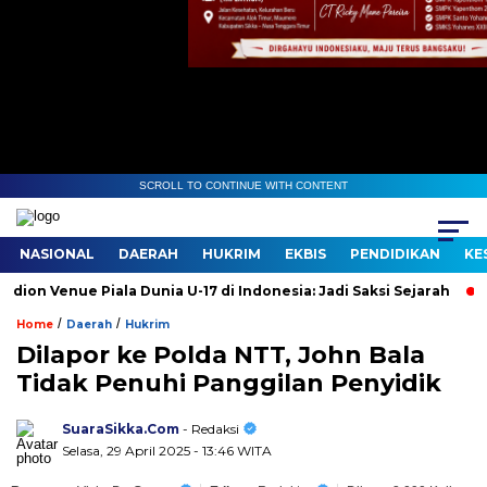
SCROLL TO CONTINUE WITH CONTENT
NASIONAL
DAERAH
HUKRIM
EKBIS
PENDIDIKAN
KE
Venue Piala Dunia U-17 di Indonesia: Jadi Saksi Sejarah
Guda
/
/
Home
Daerah
Hukrim
Dilapor ke Polda NTT, John Bala
Tidak Penuhi Panggilan Penyidik
SuaraSikka.Com
- Redaksi
Selasa, 29 April 2025 - 13:46 WITA