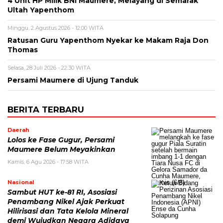
4 Unit HP Milik BNI Maumere, Melayang di Semarak
Ultah Yapenthom
Minggu, 2 Agustus 2026 - 12:00 WITA
Ratusan Guru Yapenthom Nyekar ke Makam Raja Don
Thomas
Selasa, 28 Juli 2026 - 22:30 WITA
Persami Maumere di Ujung Tanduk
BERITA TERBARU
Daerah
Lolos ke Fase Gugur, Persami
Maumere Belum Meyakinkan
Kamis, 6 Agu 2026 - 17:58 WITA
Nasional
Sambut HUT ke-81 RI, Asosiasi
Penambang Nikel Ajak Perkuat
Hilirisasi dan Tata Kelola Mineral
demi Wujudkan Negara Adidaya