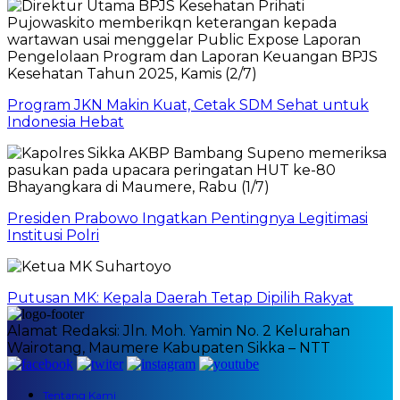
Program JKN Makin Kuat, Cetak SDM Sehat untuk
Indonesia Hebat
Presiden Prabowo Ingatkan Pentingnya Legitimasi
Institusi Polri
Putusan MK: Kepala Daerah Tetap Dipilih Rakyat
Alamat Redaksi: Jln. Moh. Yamin No. 2 Kelurahan
Wairotang, Maumere Kabupaten Sikka – NTT
Tentang Kami