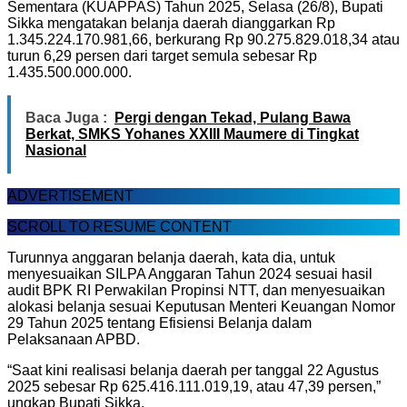
Sementara (KUAPPAS) Tahun 2025, Selasa (26/8), Bupati
Sikka mengatakan belanja daerah dianggarkan Rp
1.345.224.170.981,66, berkurang Rp 90.275.829.018,34 atau
turun 6,29 persen dari target semula sebesar Rp
1.435.500.000.000.
Baca Juga :
Pergi dengan Tekad, Pulang Bawa
Berkat, SMKS Yohanes XXIII Maumere di Tingkat
Nasional
ADVERTISEMENT
SCROLL TO RESUME CONTENT
Turunnya anggaran belanja daerah, kata dia, untuk
menyesuaikan SILPA Anggaran Tahun 2024 sesuai hasil
audit BPK RI Perwakilan Propinsi NTT, dan menyesuaikan
alokasi belanja sesuai Keputusan Menteri Keuangan Nomor
29 Tahun 2025 tentang Efisiensi Belanja dalam
Pelaksanaan APBD.
“Saat kini realisasi belanja daerah per tanggal 22 Agustus
2025 sebesar Rp 625.416.111.019,19, atau 47,39 persen,”
ungkap Bupati Sikka.