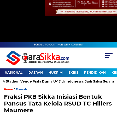
SCROLL TO CONTINUE WITH CONTENT
NASIONAL
DAERAH
HUKRIM
EKBIS
PENDIDIKAN
KE
dion Venue Piala Dunia U-17 di Indonesia: Jadi Saksi Sejarah
/
Home
Daerah
Fraksi PKB Sikka Inisiasi Bentuk
Pansus Tata Kelola RSUD TC Hillers
Maumere