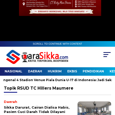
SCROLL TO CONTINUE WITH CONTENT
NASIONAL
DAERAH
HUKRIM
EKBIS
PENDIDIKAN
KE
nal 4 Stadion Venue Piala Dunia U-17 di Indonesia: Jadi Saksi Sej
Topik
RSUD TC Hillers Maumere
Daerah
Sikka Darurat, Cairan Dialisa Habis,
Pasien Cuci Darah Tidak Dilayani