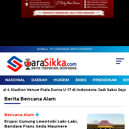
SCROLL TO CONTINUE WITH CONTENT
NASIONAL
DAERAH
HUKRIM
EKBIS
PENDIDIKAN
KE
Stadion Venue Piala Dunia U-17 di Indonesia: Jadi Saksi Sejarah
Berita
Bencana Alam
Bencana Alam
Erupsi Gunung Lewotobi Laki-Laki,
Bandara Frans Seda Maumere