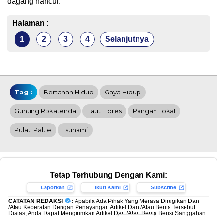
dagang hancur.
Halaman :
1
2
3
4
Selanjutnya
Tag :
Bertahan Hidup
Gaya Hidup
Gunung Rokatenda
Laut Flores
Pangan Lokal
Pulau Palue
Tsunami
Tetap Terhubung Dengan Kami:
Laporkan
Ikuti Kami
Subscribe
CATATAN REDAKSI
:
Apabila Ada Pihak Yang Merasa Dirugikan Dan
/Atau Keberatan Dengan Penayangan Artikel Dan /Atau Berita Tersebut
Diatas, Anda Dapat Mengirimkan Artikel Dan /Atau Berita Berisi Sanggahan