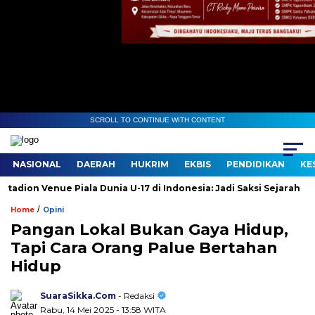
SCROLL TO CONTINUE WITH CONTENT
NASIONAL
DAERAH
HUKRIM
EKBIS
PENDIDIKAN
KE
on Venue Piala Dunia U-17 di Indonesia: Jadi Saksi Sejarah
G
/
Home
Opini
Pangan Lokal Bukan Gaya Hidup,
Tapi Cara Orang Palue Bertahan
Hidup
SuaraSikka.Com
- Redaksi
Rabu, 14 Mei 2025 - 13:58 WITA