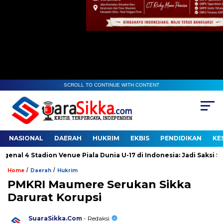
SCROLL TO CONTINUE WITH CONTENT
NASIONAL
DAERAH
HUKRIM
EKBIS
PENDIDIKAN
KE
 4 Stadion Venue Piala Dunia U-17 di Indonesia: Jadi Saksi Sejara
/
/
Home
Daerah
Hukrim
PMKRI Maumere Serukan Sikka
Darurat Korupsi
SuaraSikka.Com
- Redaksi