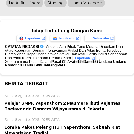
Lie Arifin Lifindra
Stunting
Unipa Maumere
Tetap Terhubung Dengan Kami:
Laporkan
Ikuti Kami
Subscribe
CATATAN REDAKSI
:
Apabila Ada Pihak Yang Merasa Dirugikan Dan
/Atau Keberatan Dengan Penayangan Artikel Dan /Atau Berita Tersebut
Diatas, Anda Dapat Mengirimkan Artikel Dan /Atau Berita Berisi Sanggahan
Dan /Atau Koreksi Kepada Redaksi Kami
,
Laporkan
Sebagaimana Diatur Dalam
Pasal (1) Ayat (11) Dan (12) Undang-Undang
Nomor 40 Tahun 1999 Tentang Pers.
BERITA TERKAIT
Sabtu, 8 Agustus 2026 - 09:38 WITA
Pelajar SMPK Yapenthom 2 Maumere Ikuti Kejurnas
Taekwondo Danrem Wijayakrama di Jakarta
Sabtu, 8 Agustus 2026 - 07:55 WITA
Lomba Paket Pelang HUT Yapenthom, Sebuah Kiat
Mewariskan Tradisi