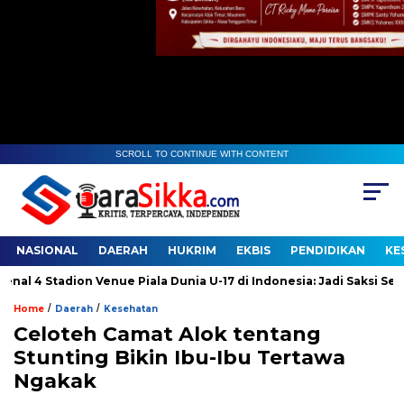
SCROLL TO CONTINUE WITH CONTENT
NASIONAL
DAERAH
HUKRIM
EKBIS
PENDIDIKAN
KE
 Stadion Venue Piala Dunia U-17 di Indonesia: Jadi Saksi Sejarah
/
/
Home
Daerah
Kesehatan
Celoteh Camat Alok tentang
Stunting Bikin Ibu-Ibu Tertawa
Ngakak