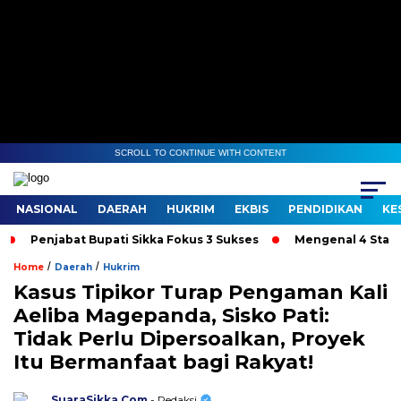
SCROLL TO CONTINUE WITH CONTENT
NASIONAL
DAERAH
HUKRIM
EKBIS
PENDIDIKAN
KE
Penjabat Bupati Sikka Fokus 3 Sukses
Mengenal 4 Stadio
/
/
Home
Daerah
Hukrim
Kasus Tipikor Turap Pengaman Kali
Aeliba Magepanda, Sisko Pati:
Tidak Perlu Dipersoalkan, Proyek
Itu Bermanfaat bagi Rakyat!
SuaraSikka.Com
- Redaksi