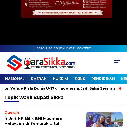
SCROLL TO CONTINUE WITH CONTENT
NASIONAL
DAERAH
HUKRIM
EKBIS
PENDIDIKAN
KE
Venue Piala Dunia U-17 di Indonesia: Jadi Saksi Sejarah
Guda
Topik
Wakil Bupati Sikka
Daerah
4 Unit HP Milik BNI Maumere,
Melayang di Semarak Ultah