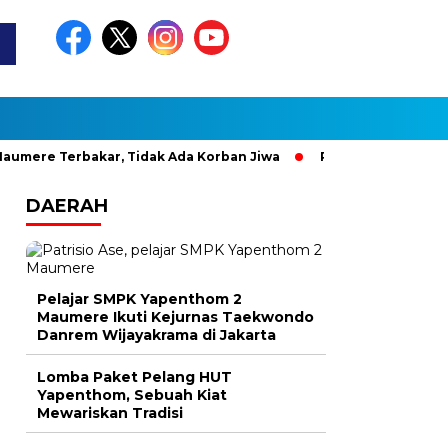
 Terbakar, Tidak Ada Korban Jiwa
Pesan Penjabat Gubernur 
DAERAH
Pelajar SMPK Yapenthom 2
Maumere Ikuti Kejurnas Taekwondo
Danrem Wijayakrama di Jakarta
Lomba Paket Pelang HUT
Yapenthom, Sebuah Kiat
Mewariskan Tradisi