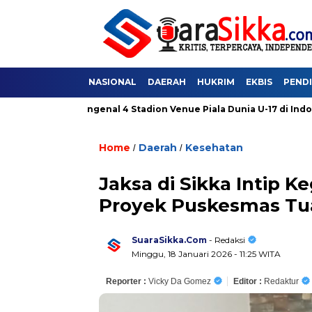
NASIONAL
DAERAH
HUKRIM
EKBIS
PEND
ses
Mengenal 4 Stadion Venue Piala Dunia U-17 di Indonesia: J
Home
Daerah
Kesehatan
/
/
Jaksa di Sikka Intip
Proyek Puskesmas T
SuaraSikka.Com
- Redaksi
Minggu, 18 Januari 2026 - 11:25 WITA
Reporter :
Vicky Da Gomez
Editor :
Redaktur