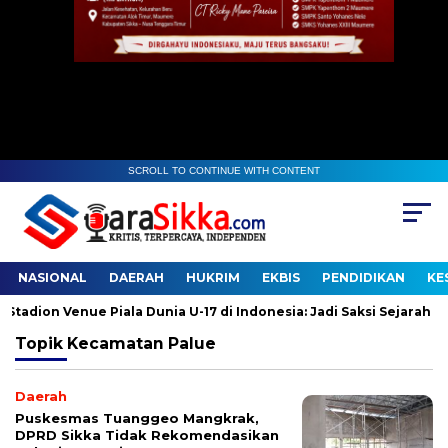
SCROLL TO CONTINUE WITH CONTENT
NASIONAL
DAERAH
HUKRIM
EKBIS
PENDIDIKAN
KE
dion Venue Piala Dunia U-17 di Indonesia: Jadi Saksi Sejarah
Topik
Kecamatan Palue
Daerah
Puskesmas Tuanggeo Mangkrak,
DPRD Sikka Tidak Rekomendasikan