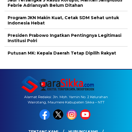
Jadi Tersangka 3 Kasus Korupsi, Mantan Jampidsus
Febrie Adriansyah Belum Ditahan
Program JKN Makin Kuat, Cetak SDM Sehat untuk
Indonesia Hebat
Presiden Prabowo Ingatkan Pentingnya Legitimasi
Institusi Polri
Putusan MK: Kepala Daerah Tetap Dipilih Rakyat
Alamat Redaksi: Jln. Moh. Yamin No. 2 Kelurahan
Wairotang, Maumere Kabupaten Sikka – NTT
TENTANG KAMI
HUBUNGI KAMI