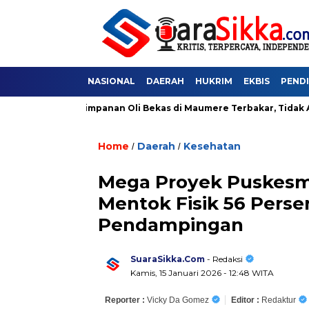
NASIONAL
DAERAH
HUKRIM
EKBIS
PEND
dang Penyimpanan Oli Bekas di Maumere Terbakar, Tidak Ada Kor
Home
Daerah
Kesehatan
/
/
Mega Proyek Puskesma
Mentok Fisik 56 Persen
Pendampingan
SuaraSikka.Com
- Redaksi
Kamis, 15 Januari 2026 - 12:48 WITA
Reporter :
Vicky Da Gomez
Editor :
Redaktur