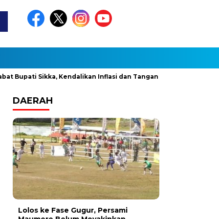
i Sikka, Kendalikan Inflasi dan Tangani Stunting
Penjabat
DAERAH
Lolos ke Fase Gugur, Persami
Maumere Belum Meyakinkan