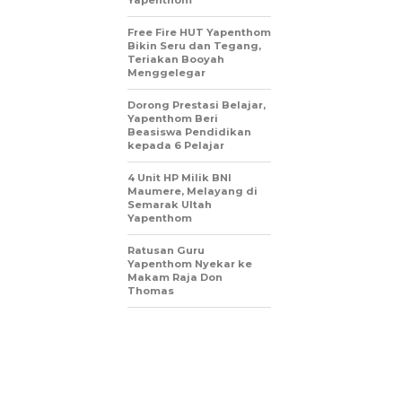
Yapenthom
Free Fire HUT Yapenthom
Bikin Seru dan Tegang,
Teriakan Booyah
Menggelegar
Dorong Prestasi Belajar,
Yapenthom Beri
Beasiswa Pendidikan
kepada 6 Pelajar
4 Unit HP Milik BNI
Maumere, Melayang di
Semarak Ultah
Yapenthom
Ratusan Guru
Yapenthom Nyekar ke
Makam Raja Don
Thomas