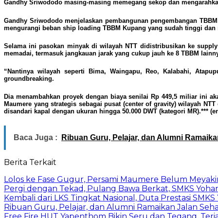
Gandhy Sriwododo masing-masing memegang sekop dan mengarahkan k
Gandhy Sriwododo menjelaskan pembangunan pengembangan TBBM Mau
mengurangi beban ship loading TBBM Kupang yang sudah tinggi dan
Selama ini pasokan minyak di wilayah NTT didistribusikan ke sup
memadai, termasuk jangkauan jarak yang cukup jauh ke 8 TBBM lain
“Nantinya wilayah seperti Bima, Waingapu, Reo, Kalabahi, Atap
groundbreaking.
Dia menambahkan proyek dengan biaya senilai Rp 449,5 miliar ini a
Maumere yang strategis sebagai pusat (center of gravity) wilayah 
disandari kapal dengan ukuran hingga 50.000 DWT (kategori MR).*** (
e
Baca Juga :
Ribuan Guru, Pelajar, dan Alumni Ramaik
Berita Terkait
Lolos ke Fase Gugur, Persami Maumere Belum Meyak
Pergi dengan Tekad, Pulang Bawa Berkat, SMKS Yohane
Kembali dari LKS Tingkat Nasional, Duta Prestasi SMK
Ribuan Guru, Pelajar, dan Alumni Ramaikan Jalan Se
Free Fire HUT Yapenthom Bikin Seru dan Tegang, Te