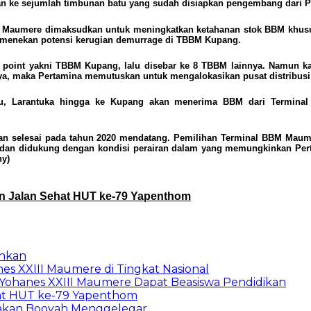
e sejumlah timbunan batu yang sudah disiapkan pengembang dari PT
mere dimaksudkan untuk meningkatkan ketahanan stok BBM khususnya
 menekan potensi kerugian demurrage di TBBM Kupang.
ply point yakni TBBM Kupang, lalu disebar ke 8 TBBM lainnya. Namu
nya, maka Pertamina memutuskan untuk mengalokasikan pusat distribu
upu, Larantuka hingga ke Kupang akan menerima BBM dari Termina
kan selesai pada tahun 2020 mendatang. Pemilihan Terminal BBM Maum
NTT dan didukung dengan kondisi perairan dalam yang memungkinkan P
ny
)
an Jalan Sehat HUT ke-79 Yapenthom
inkan
s XXIII Maumere di Tingkat Nasional
S Yohanes XXIII Maumere Dapat Beasiswa Pendidikan
hat HUT ke-79 Yapenthom
riakan Booyah Menggelegar