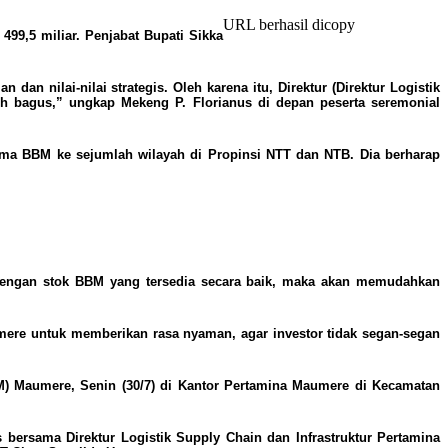
URL berhasil dicopy
99,5 miliar. Penjabat Bupati Sikka
an nilai-nilai strategis. Oleh karena itu, Direktur (Direktur Logistik
ebih bagus,” ungkap Mekeng P. Florianus di depan peserta seremonial
ama BBM ke sejumlah wilayah di Propinsi NTT dan NTB. Dia berharap
, dengan stok BBM yang tersedia secara baik, maka akan memudahkan
ere untuk memberikan rasa nyaman, agar investor tidak segan-segan
) Maumere, Senin (30/7) di Kantor Pertamina Maumere di Kecamatan
ersama Direktur Logistik Supply Chain dan Infrastruktur Pertamina