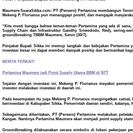
Maumere-SuaraSikka.com:
PT (Persero) Pertamina membangun Termina
Mekeng P. Florianus pun menanggapi positif, dan mengajak masyarakat
“Kita mesti bangga bahwa teman-teman Pertamina yang ada di sana, berp
Supply Chain dan Infrastruktur Gandhy Sriwododo, Red), sering-seri
groundbreaking TBBM Maumere, Senin (30/7).
Penjabat Bupati Sikka ini memuji langkah dan kebijakan Pertamina
investasi besar ini dapat memberi dampak positip dan bermanfaat bag
BERITA TERKAIT:
Pertamina Maumere jadi Point Supply Utama BBM di NTT
Sejalan dengan investasi ini, Mekeng P. Florianus meyakni pemeri
investor melakukan investasi di daerah ini.
Pada kesempatan itu juga Mekeng P. Florianus mengingatkan camat,
berinvestasi di Kabupaten Sikka. Pemerintah daeran sendiri, katanya
Sebagaimana diberitakan, PT (Persero) Pertamina melakukan pelet
Kangae. Nantinya Pertamina Maumere akan menjadi point supply utam
Groundbreaking dilaksanakan secara simbolis di lokasi pekerjaan 