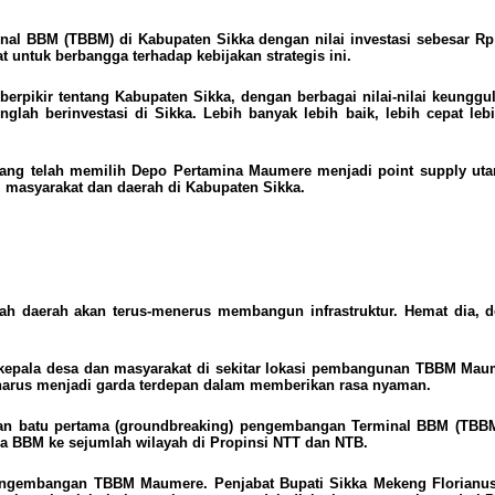
l BBM (TBBM) di Kabupaten Sikka dengan nilai investasi sebesar Rp 4
 untuk berbangga terhadap kebijakan strategis ini.
ikir tentang Kabupaten Sikka, dengan berbagai nilai-nilai keunggulan d
nglah berinvestasi di Sikka. Lebih banyak lebih baik, lebih cepat l
 yang telah memilih Depo Pertamina Maumere menjadi point supply ut
i masyarakat dan daerah di Kabupaten Sikka.
ntah daerah akan terus-menerus membangun infrastruktur. Hemat dia
 kepala desa dan masyarakat di sekitar lokasi pembangunan TBBM Maum
, harus menjadi garda terdepan dalam memberikan rasa nyaman.
akan batu pertama (groundbreaking) pengembangan Terminal BBM (TBBM
a BBM ke sejumlah wilayah di Propinsi NTT dan NTB.
pengembangan TBBM Maumere. Penjabat Bupati Sikka Mekeng Florianus b