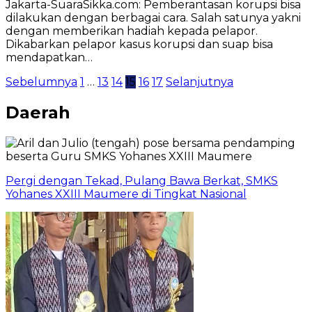
Jakarta-SuaraSikka.com: Pemberantasan korupsi bisa
dilakukan dengan berbagai cara. Salah satunya yakni
dengan memberikan hadiah kepada pelapor.
Dikabarkan pelapor kasus korupsi dan suap bisa
mendapatkan…
Paginasi
Sebelumnya
1
…
13
14
15
16
17
Selanjutnya
pos
Daerah
Pergi dengan Tekad, Pulang Bawa Berkat, SMKS
Yohanes XXIII Maumere di Tingkat Nasional