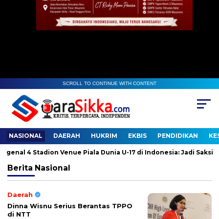
SCROLL TO CONTINUE WITH CONTENT
NASIONAL
DAERAH
HUKRIM
EKBIS
PENDIDIKAN
KE
l 4 Stadion Venue Piala Dunia U-17 di Indonesia: Jadi Saksi Sejar
Berita
Nasional
Daerah
Dinna Wisnu Serius Berantas TPPO
di NTT