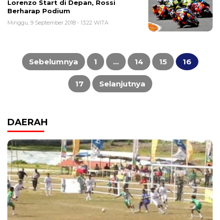
Lorenzo Start di Depan, Rossi
Berharap Podium
Minggu, 9 September 2018 - 13:22 WITA
Paginasi
pos
Sebelumnya
1
…
14
15
16
17
Selanjutnya
DAERAH